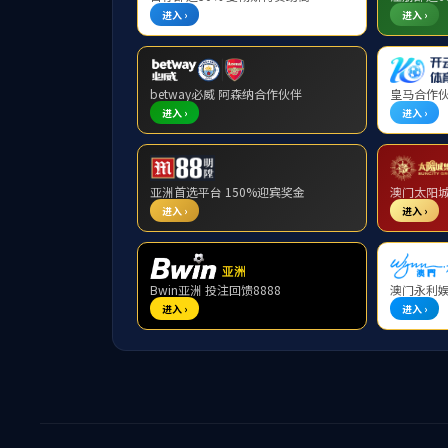
教工之家
图片新闻
更多