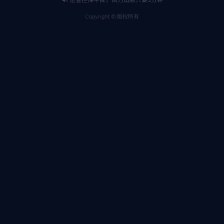
[ 2026-04-01]
学院开展访企拓岗行动 深化校企合...
[ 2026-03-30]
best365英国在线体育官网第二届科普讲解大赛决
赛...
[ 2026-03-24]
英国365集团公司
研究生工作