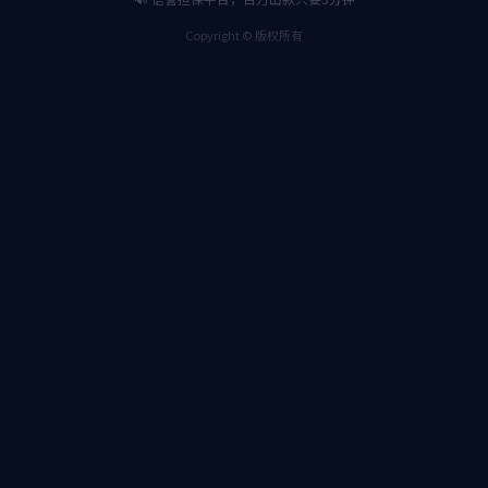
携手迎新年 中外交融谱新章
教育领域国际合作·联动中国与世界舞台
兰奥克兰大学教授在我院开展学术交流，分享“高期望的力量：促进所
普兰大学教授Tuija Turunen和Outi Kyrö-Ämmälä访问我院开展学
尔辛基大学Olli Pekka Malinen博士在教师教育学院分享全纳教育
师生参加“第九届中芬联合学习创新研究院年会暨数字时代的教育——架
2
3
4
共35条
上页
1