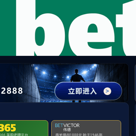
英国在线体育(股份)有限公司-Offici