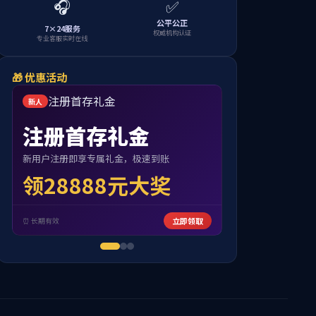
学生工作
社会服务
办事指南
当前位置：
首页
>
365英国在线体育
>
合作交流
>
【2026-01-13】
考
【2025-11-24】
【2025-09-26】
战略合作座谈会
【2025-06-19】