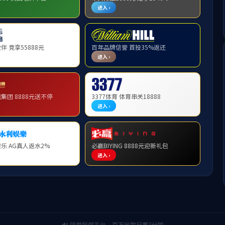
资队伍
人才培养
科学研究
365英国在线体育
流
教育学院举办2026年第一轮国际留学生学术沙龙
举办郭燕教授专题讲座：聚焦加拿大教师教育国际化与中国教育的思
启迪思维 交流融汇文化：我院中外学子同上一堂STEAM课
教育国际化新路径：best365英国在线体育官网与韩国京畿大学举行