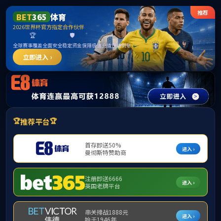
******
中国·best365英国在线体育
(股份)有限公司-Official
Platform