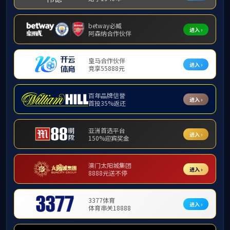
学院概况
党建工作
师资队伍
教工之家
党建工作
党建动态
组织建设
学院
党建动态