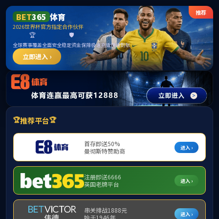
******
中国·best365英国在线体育
(股份)有限公司-Official
Platform