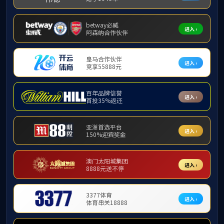
学院概况
党建工作
师资队伍
教工之家
基础教育培训
社会服务
基础教育培训
best365英
best365
高等教育培训
陕西省西咸新区