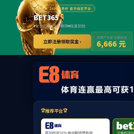
******
中国·best365
基地首页
走进基地
组织机构
基地概况
走进基地
基地概况