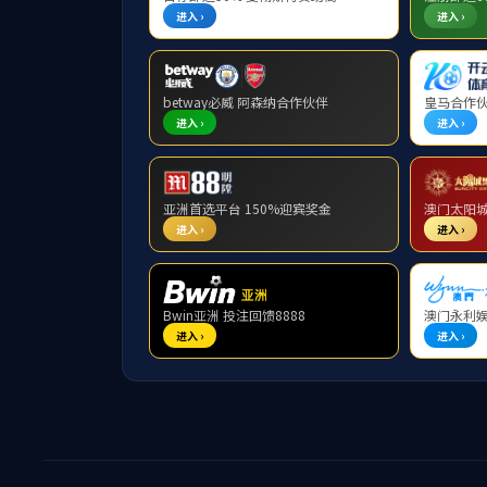
教育
规章制度
教师教育
面向全国
基地简报
中心：
（一
师风数据
况及其实
警；发布
（二
师师德师
师师德师
建设学术