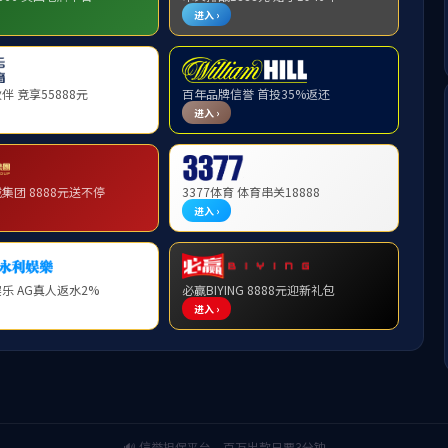
部师德师风建设基地由best365英国在线体育
学院，由教师教育学院牵头建设。用五到十年的
，在国际上有一定影响力的开放性、应用型、高
）教师师德师风监测与评价中心。
分类建立高等
库；动态监测和评价各级各类学校对国家教师师
施效果；动态监控各级各类学校教师师德师风现
各省市教师师德师风状况白皮书。
）教师师德师风理论研究中心。
围绕教师师德师
风建设面临的重大现实问题展开研究，形成一批
风建设的理论体系、制度体系、实施体系和评价
研讨会议；招收硕士、博士研究生，培养师德师