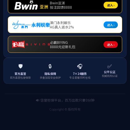
教学办公室
课程资源中心
实习实践办公室