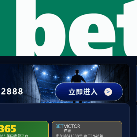
英国在线体育(股份)有限公司-Offici