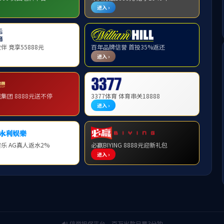
资队伍
人才培养
科学研究
365英国在线体育
流
22年第七届中芬联合学习创新研究院年会暨“新时
发布时间： 2023-03-10 22:16:05 作者：
芬联合学习创新研究院第七届年会暨“新时代教师发展——共创
。论坛以
“教师教育发展与创新”为主题，
由best36
，best365英国在线体育官网教师教育学院、best36
芬兰全球教学创新网络联合承办。