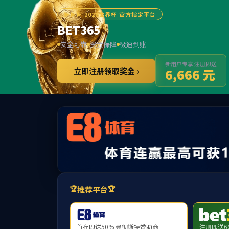
******
中国·best365