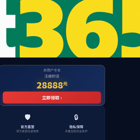
al Platform