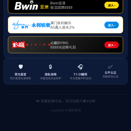
各学院
(
部
)
：
2022
－
2023
文件制度
课程名称
研究生教育
信息技术教育
学校体育学
教学示范中心
音乐教育
教育技术应用训练
教育学基础
教师教育资源
心理发展与教育
物理教育
教师书写能力训练
口语训练
教师语言能力训练
其他未尽事宜请咨询