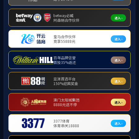
学院概况
党建工作
师资队伍
教工之家
人才培养
英国365集团
本科生教育
关
课程简介
英国365集团公司