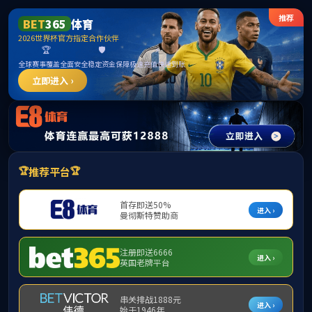
******
中国·best365英国在线体育
(股份)有限公司-Official
Platform