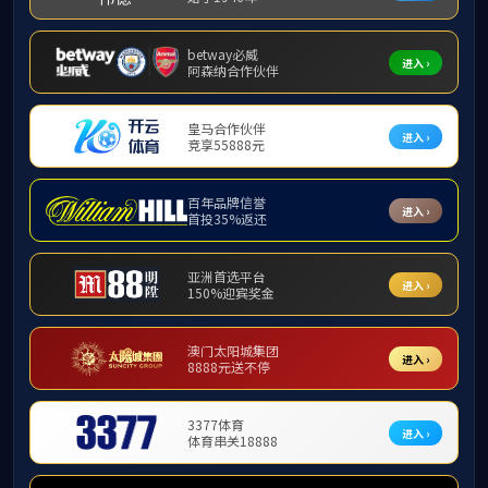
学院概况
党建工作
师资队伍
教工之家
师资队伍
讲师（按姓氏
师资概况