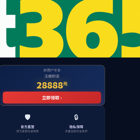
al Platform