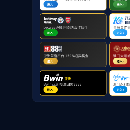
学院概况
党建工作
师
教工之家
师资队伍
讲师（
师资概况