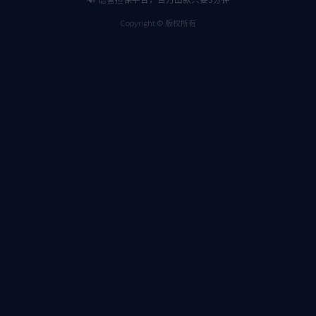
教育和工作经历：