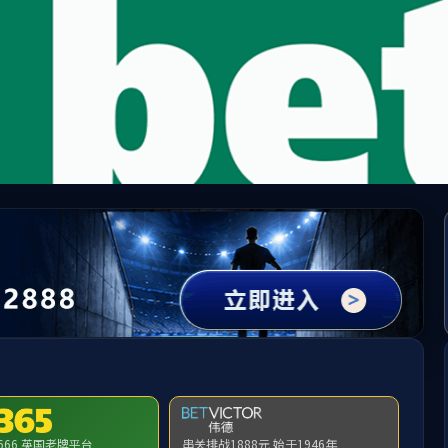
英国在线体育(股份)有限公司-Offici