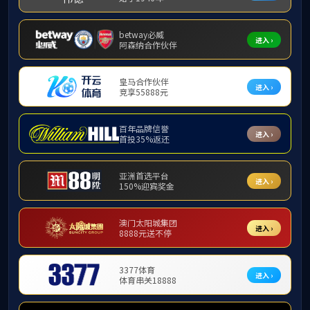
学院概况
党建工作
师资队伍
教工之家
师资队伍
教授（按姓氏
师资概况