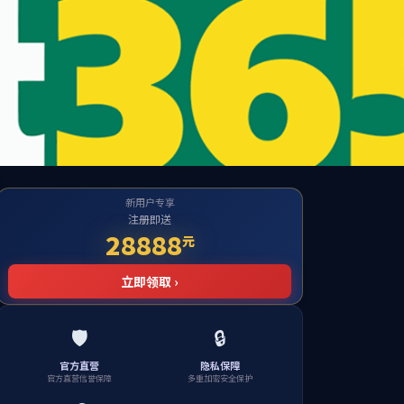
al Platform