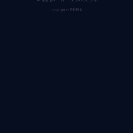
教育和工作经历】
7.09-1991.07 西南师范大学历史系（现best365英
1.07-2005.08 西南师范大学历史系（现best365英
0.09-2003.07 西南师范大学教育学院发展与教育心理学
.09-2020.03 best365英国在线体育官网历史文化学院
0.04-今 best365英国在线体育官网教师教育学院文科教
研究方向】
科教学论（史学与历史教育）
性成果及获奖】
家社科课题“新中国70年中学历史课程发展文献整理与研究”（
线体育官网学报（社会科学版）》《重庆社会科学》等杂
作9部。
系方式】
重庆 best365英国在线体育官网教师教育学院 400715
：
1479947545@qq.com