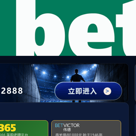
英国在线体育(股份)有限公司-Offici