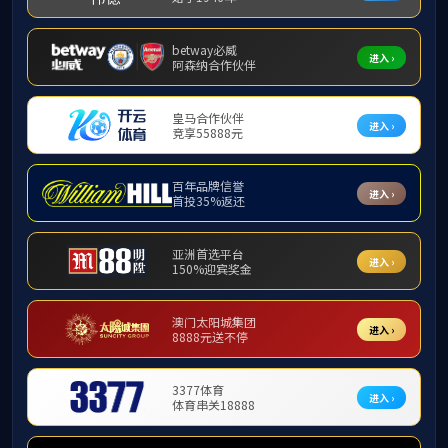
学院概况
党建工作
师资队伍
教工之家
师资队伍
教授（按姓氏
师资概况