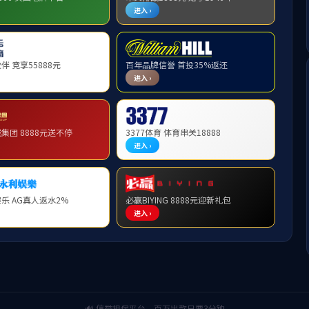
资队伍
人才培养
科学研究
365英国在线体育
按姓氏拼音排序）
当前位置：
首页
>
董小玉
发布时间： 2020-05-05 21:22:24 作者：本站编辑