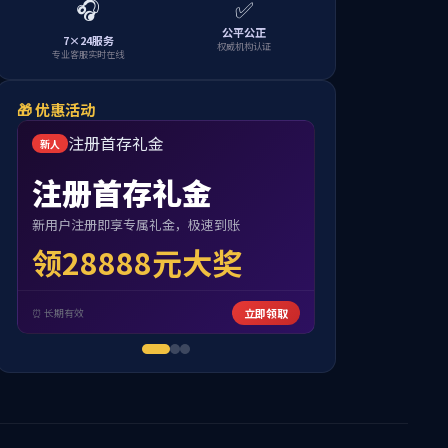
学生工作
社会服务
办事指南
师资队伍
>
师资概况
>
教授（按姓氏拼音排序）
> 正文
 来源： 本站原创 浏览次数：