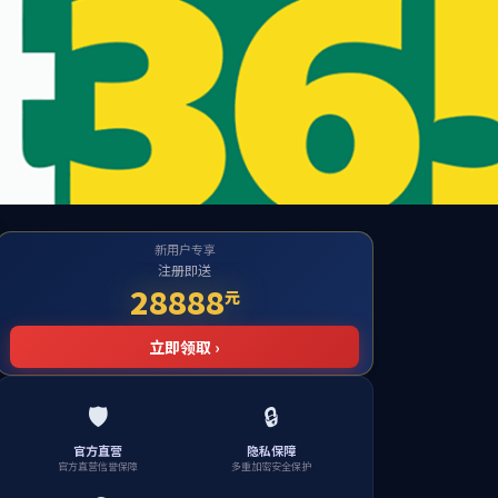
al Platform