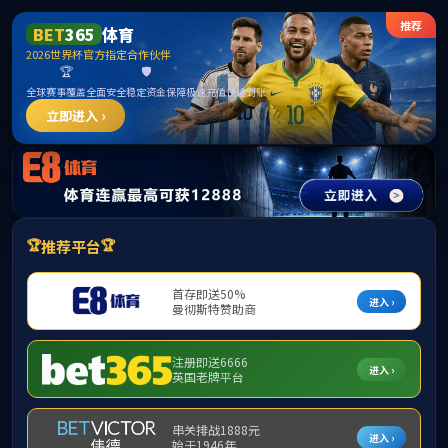
******
中国·best365英国在线体育
(股份)有限公司-Official
Platform