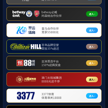
学院概况
党建工作
师资队伍
教工之家
师资队伍
教授（按姓氏
师资概况