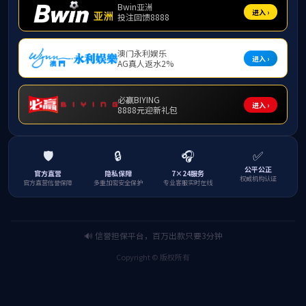
党务公开
月9日上午，教
党支部书记参加
制度建设
纪委在线
会上，各党