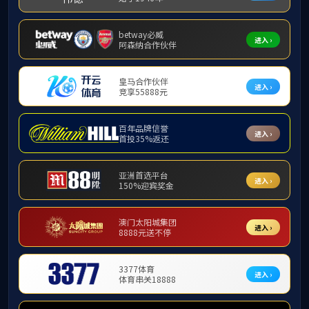
学院概况
党建工作
师资队伍
教工之家
党建工作
党建动态
组织建设
党建动态
为深入学习