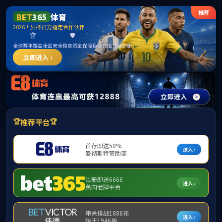
******
中国·best365英国在线体育
(股份)有限公司-Official
Platform