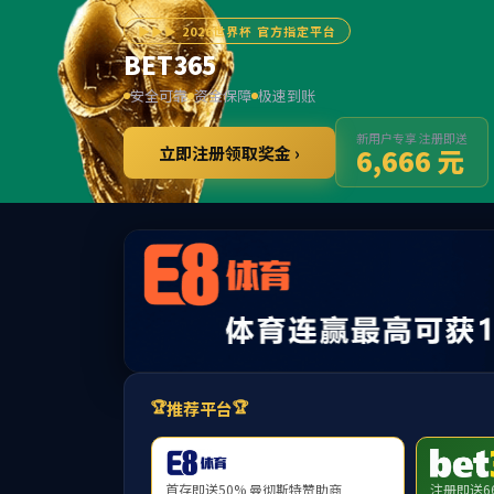
******
中国·be